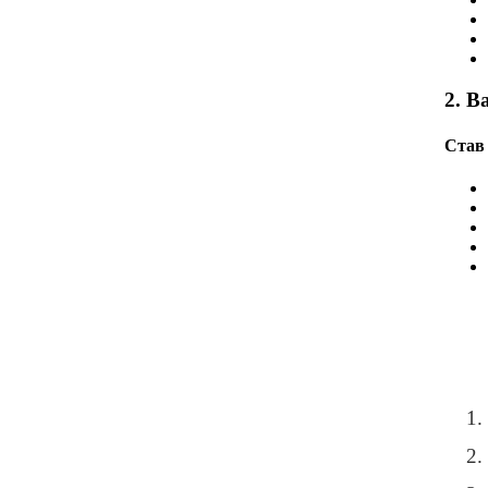
2. В
Став