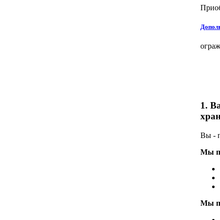
Приоб
Дополн
ограж
1. В
хран
Вы - 
Мы п
Мы п