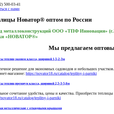
2) 500-03-41
ться с нами
лицы Новатор® оптом по России
д металлоконструкций ООО «ТПФ Инновация» (г.И
ки «НОВАТОР®»
Мы предлагаем оптовы
ы теплиц эконом класса, шириной 1,5-2-3м
ичное решение для экономных садоводов и небольших участко
нет-магазине:
https://novator18.ru/catalog/teplitsy-i-parniki
ы теплиц премиум класса, шириной 2,5-3-5,6м
ьное сочетание удобства, цены и качества. Приобрести теплиц
//novator18.ru/catalog/teplitsy-i-parniki
ки металлические с откидными крышами