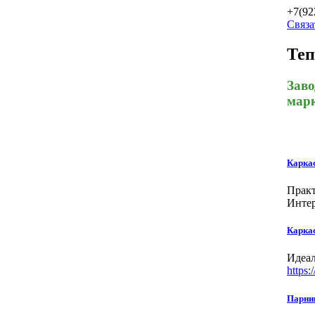
+7(92
Связа
Теп
Заво
мар
Каркас
Практ
Интер
Каркас
Идеал
https:
Парни