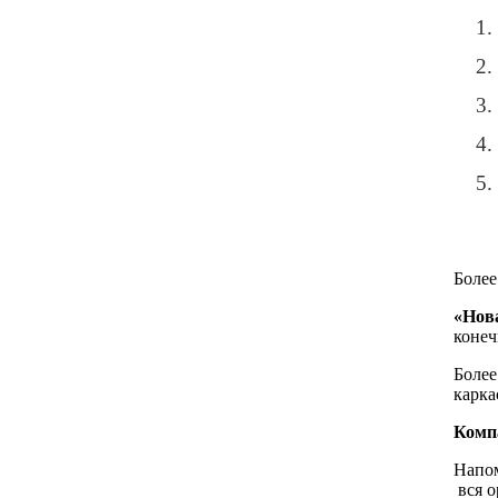
Более
«Нов
конеч
Более
карка
Комп
Напом
вся о