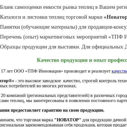
Бланк самооценки емкости рынка теплиц в Вашем реги
Каталоги и листовки теплиц торговой марки
«Новато
Памятки (обучающие материалы) для продавцов-консу
Перечень (опыт) маркетинговых мероприятий «ТПФ И
Образцы продукции для выставки. Для официальных Д
Качество продукции и опыт проф
 17 лет ООО «ТПФ Инновация» производит и реализует
качеств
атор®»
- это высокое заводское качество, строгий контроль техн
ных потребителей во многих регионах.
 20 компаний (региональных представителей) в различных горо
сами теплиц, мы заинтересованы в появлении постоянного партн
ания предоставляет гарантию на свою продукцию.
инаем, что торговая марка
"НОВАТОР"
для продукции дачной 
ригинальная зарекомендовавшая себя продукция, которая продает